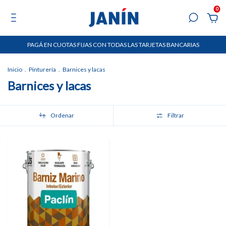
0
PAGÁ EN CUOTAS FIJAS CON TODAS LAS TARJETAS BANCARIAS
Inicio
.
Pinturería
.
Barnices y lacas
Barnices y lacas
Ordenar
Filtrar