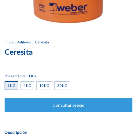
Inicio
.
Aditivos
.
Ceresita
Ceresita
Presentación:
1 KG
1 KG
4 KG
10 KG
20 KG
Descripción