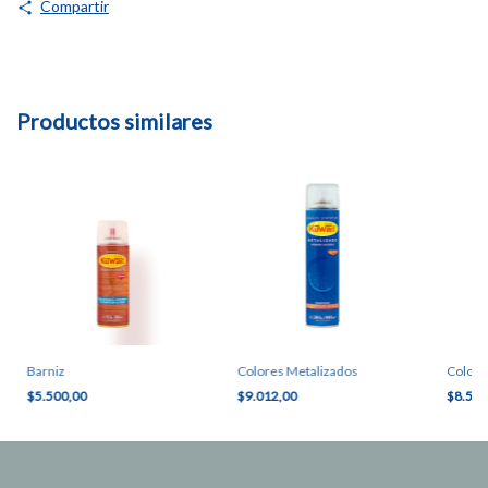
Compartir
Productos similares
Barniz
Colores Metalizados
Colore
$5.500,00
$9.012,00
$8.500