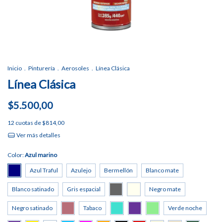
Inicio
.
Pinturería
.
Aerosoles
.
Línea Clásica
Línea Clásica
$5.500,00
12
cuotas de
$814,00
Ver más detalles
Color:
Azul marino
Azul Traful
Azulejo
Bermellón
Blanco mate
Blanco satinado
Gris espacial
Negro mate
Negro satinado
Tabaco
Verde noche