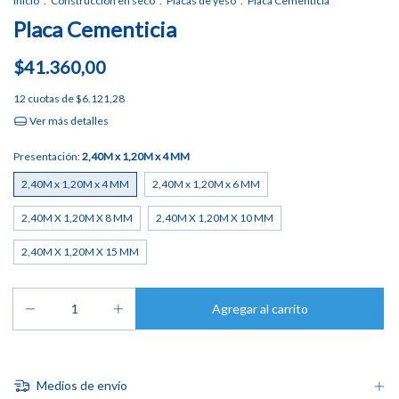
Inicio
.
Construcción en seco
.
Placas de yeso
.
Placa Cementicia
Placa Cementicia
$41.360,00
12
cuotas de
$6.121,28
Ver más detalles
Presentación:
2,40M x 1,20M x 4 MM
2,40M x 1,20M x 4 MM
2,40M x 1,20M x 6 MM
2,40M X 1,20M X 8 MM
2,40M X 1,20M X 10 MM
2,40M X 1,20M X 15 MM
Medios de envío