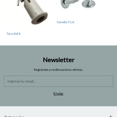
Tornillo T1 A
Taco del 8
Newsletter
Registrate y recibí nuestras ofertas.